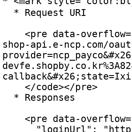
* <mark style="color:b
  * Request URI

    <pre data-overflow="wrap"><code>https://alpha-
shop-api.e-ncp.com/oaut
provider=ncp_payco&#x26
devfe.shopby.co.kr%3A82
callback&#x26;state=Ixih
    </code></pre>

  * Responses

    <pre data-overflow="wrap"><code>{

      "loginUrl": "https://demo-