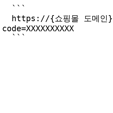
  ```

  https://{쇼핑몰 도메인}/callback/auth-callback?
code=XXXXXXXXXX
