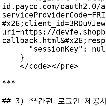
id.payco.com/oauth2.0/a
serviceProviderCode=FRI
#x26;client_id=3RDuVJew
uri=https://devfe.shopb
callback.html&#x26;resp
      "sessionKey": null

    }

    </code></pre>

***

## 3) **간편 로그인 제공사 