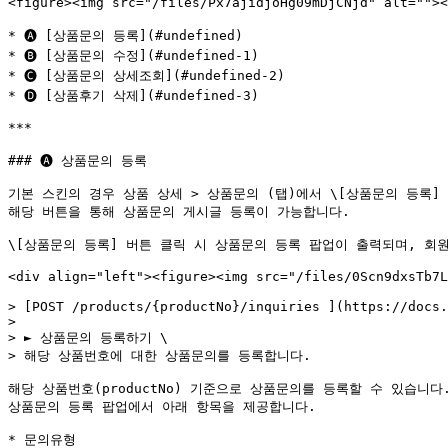
<figure><img src="/files/Px7ajidjoHg09mDjCNjd" alt=""><
* 🅐 [상품문의 등록](#undefined)

* 🅑 [상품문의 수정](#undefined-1)

* 🅒 [상품문의 상세조회](#undefined-2)

* 🅓 [상품후기 삭제](#undefined-3)

***

### 🅐 상품문의 등록

기본 스킨의 경우 상품 상세 > 상품문의 (탭)에서 \[상품문의 등록] 
해당 버튼을 통해 상품문의 게시글 등록이 가능합니다.

\[상품문의 등록] 버튼 클릭 시 상품문의 등록 팝업이 출력되며, 회원에
<div align="left"><figure><img src="/files/0Scn9dxsTb7L
> [POST /products/{productNo}/inquiries ](https://docs.
>

> ► 상품문의 등록하기 \

> 해당 상품번호에 대한 상품문의를 등록합니다.

해당 상품번호(productNo) 기준으로 상품문의를 등록할 수 있습니다. 
상품문의 등록 팝업에서 아래 항목을 제공합니다.

* 문의유형
