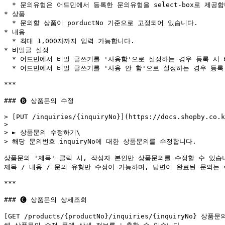
  * 문의유형은 어드민에서 등록한 문의유형을 select-box로 제공합니다.

* 상품

  * 문의할 상품이 porductNo 기준으로 고정되어 있습니다.

* 내용

  * 최대 1,000자까지 입력 가능합니다.

* 비밀글 설정

  * 어드민에서 비밀 글쓰기를 '사용함'으로 설정하는 경우 등록 시 비밀글 여부를 선택할 수 있습니다.

  * 어드민에서 비밀 글쓰기를 '사용 안 함'으로 설정하는 경우 등록 시 비밀글 여부 항목은 제공되지 않아야 합니다.

***

### 🅑 상품문의 수정

> [PUT /inquiries/{inquiryNo}](https://docs.shopby.co.k
>

> ► 상품문의 수정하기\

> 해당 문의번호 inquiryNo에 대한 상품문의를 수정합니다.

상품문의 '제목' 클릭 시, 작성자 본인만 상품문의를 수정할 수 있습니
제목 / 내용 / 문의 유형만 수정이 가능하며, 답변이 완료된 문의는 수
***

### 🅒 상품문의 상세조회

[GET /products/{productNo}/inquiries/{inquiryNo} 상품문의