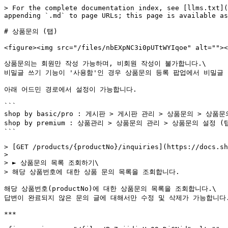
> For the complete documentation index, see [llms.txt](
appending `.md` to page URLs; this page is available as
# 상품문의 (탭)

<figure><img src="/files/nbEXpNC3i0pUTtWYIqoe" alt=""><
상품문의는 회원만 작성 가능하며, 비회원 작성이 불가합니다.\

비밀글 쓰기 기능이 '사용함'인 경우 상품문의 등록 팝업에서 비밀글 여
아래 어드민 경로에서 설정이 가능합니다.

```

shop by basic/pro : 게시판 > 게시판 관리 > 상품문의 > 상품문
shop by premium : 상품관리 > 상품문의 관리 > 상품문의 설정 (탭
```

> [GET /products/{productNo}/inquiries](https://docs.sh
>

> ► 상품문의 목록 조회하기\

> 해당 상품번호에 대한 상품 문의 목록을 조회합니다.

해당 상품번호(productNo)에 대한 상품문의 목록을 조회합니다.\

답변이 완료되지 않은 문의 글에 대해서만 수정 및 삭제가 가능합니다.&#
***
