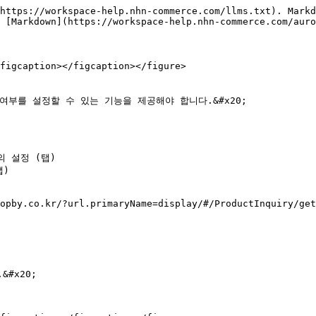
https://workspace-help.nhn-commerce.com/llms.txt). Markd
 [Markdown](https://workspace-help.nhn-commerce.com/auro
figcaption></figcaption></figure>

부를 설정할 수 있는 기능을 제공해야 합니다.&#x20;

의 설정 (탭)

)

opby.co.kr/?url.primaryName=display/#/ProductInquiry/get
x20;
