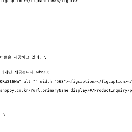
figcaption></figcaption></figure>

버튼을 제공하고 있어, \

게만 제공됩니다.&#x20;

QRW3t6Wm" alt="" width="563"><figcaption></figcaption></
shopby.co.kr/?url.primaryName=display/#/ProductInquiry/p
\
