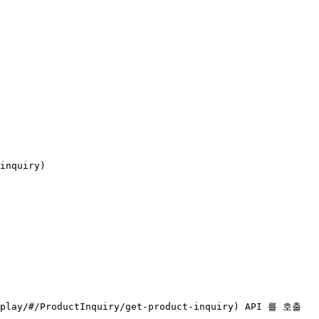
inquiry)

lay/#/ProductInquiry/get-product-inquiry) API 를 호출 