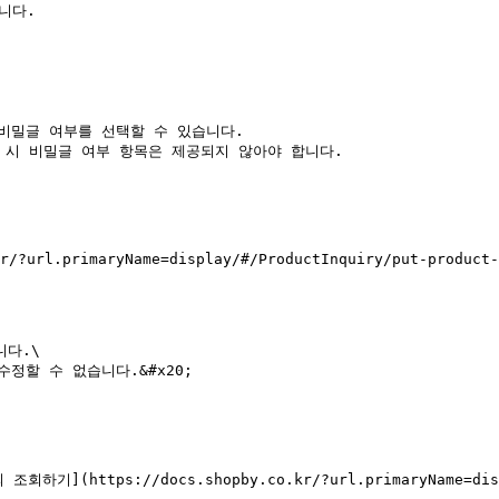
r/?url.primaryName=display/#/ProductInquiry/put-product-
다.\

정할 수 없습니다.&#x20;

 조회하기](https://docs.shopby.co.kr/?url.primaryName=disp